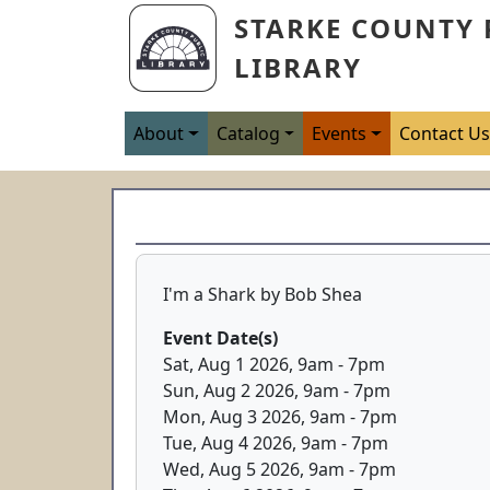
Skip to main content
STARKE COUNTY 
LIBRARY
Main navigation
About
Catalog
Events
Contact U
I'm a Shark by Bob Shea
Event Date(s)
Sat, Aug 1 2026, 9am
-
7pm
Sun, Aug 2 2026, 9am
-
7pm
Mon, Aug 3 2026, 9am
-
7pm
Tue, Aug 4 2026, 9am
-
7pm
Wed, Aug 5 2026, 9am
-
7pm