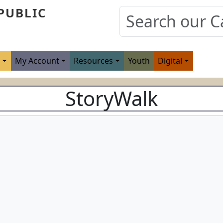
PUBLIC
s
My Account
Resources
Youth
Digital
StoryWalk